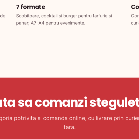
7 formate
Co
 de
Scobitoare, cocktail si burger pentru farfurie si
Coma
pahar; A7–A4 pentru evenimente.
curi
ta sa comanzi stegule
oria potrivita si comanda online, cu livrare prin curie
tara.