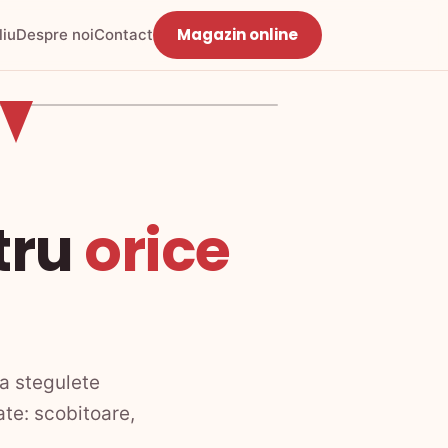
Magazin online
liu
Despre noi
Contact
tru
orice
a stegulete
te: scobitoare,