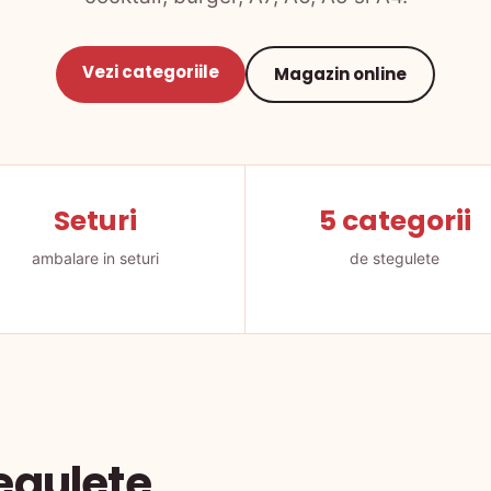
Vezi categoriile
Magazin online
Seturi
5 categorii
ambalare in seturi
de stegulete
tegulete