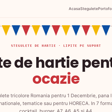
Acasa
Stegulete
Portofo
STEGULETE DE HARTIE · LIPITE PE SUPORT
te de hartie pen
ocazie
ulete tricolore Romania pentru 1 Decembrie, pana l
 nationale, tematice sau pentru HORECA. In 7 forma
cocktail, burger, A7, A6, A5 si A4.