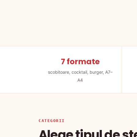
7 formate
scobitoare, cocktail, burger, A7–
A4
CATEGORII
Alege tipul de s